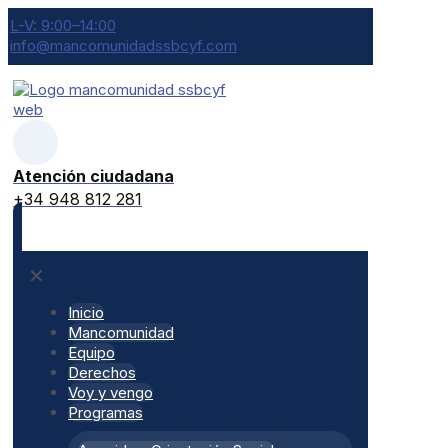
L-V: 9:00–14:00
info@mancomunidadssbcyf.com
Atención ciudadana
+34 948 812 281
✕
Inicio
Mancomunidad
Equipo
Derechos
Voy y vengo
Programas