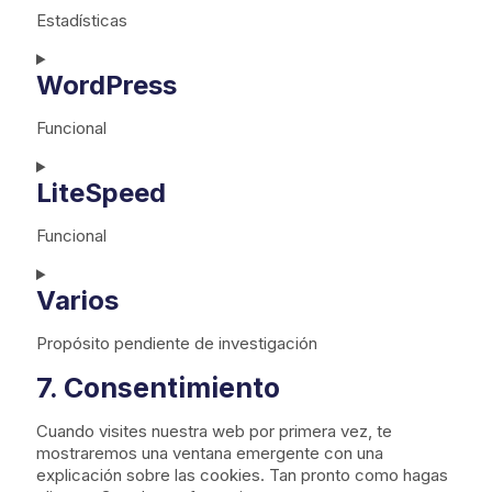
Estadísticas
C
o
WordPress
n
s
Funcional
e
C
n
o
LiteSpeed
t
n
t
s
o
Funcional
e
s
C
n
e
o
Varios
t
r
n
t
v
s
o
i
Propósito pendiente de investigación
e
s
c
C
7. Consentimiento
n
e
e
o
t
r
g
n
t
v
o
Cuando visites nuestra web por primera vez, te
s
o
i
o
mostraremos una ventana emergente con una
e
s
c
g
explicación sobre las cookies. Tan pronto como hagas
n