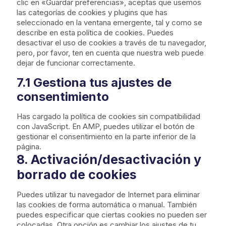
e
e
l
clic en «Guardar preferencias», aceptas que usemos
t
r
w
e
las categorías de cookies y plugins que has
t
v
o
-
seleccionado en la ventana emergente, tal y como se
o
i
r
a
describe en esta política de cookies. Puedes
s
c
d
n
desactivar el uso de cookies a través de tu navegador,
e
e
p
a
pero, por favor, ten en cuenta que nuestra web puede
r
l
r
l
dejar de funcionar correctamente.
v
i
e
y
i
7.1 Gestiona tus ajustes de
t
s
t
c
e
s
i
consentimiento
e
s
c
v
p
s
Has cargado la política de cookies sin compatibilidad
a
e
con JavaScript. En AMP, puedes utilizar el botón de
r
e
gestionar el consentimiento en la parte inferior de la
i
d
página.
o
8. Activación/desactivación y
s
borrado de cookies
Puedes utilizar tu navegador de Internet para eliminar
las cookies de forma automática o manual. También
puedes especificar que ciertas cookies no pueden ser
colocadas. Otra opción es cambiar los ajustes de tu